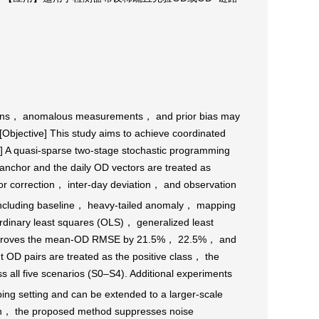
uations， anomalous measurements， and prior bias may
. [Objective] This study aims to achieve coordinated
d] A quasi-sparse two-stage stochastic programming
nchor and the daily OD vectors are treated as
or correction， inter-day deviation， and observation
， including baseline， heavy-tailed anomaly， mapping
rdinary least squares (OLS)， generalized least
D improves the mean-OD RMSE by 21.5%， 22.5%， and
 OD pairs are treated as the positive class， the
 all five scenarios (S0–S4). Additional experiments
ping setting and can be extended to a larger-scale
ion， the proposed method suppresses noise