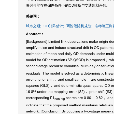
映射可能存在偏差条件下的OD推断与交通规划评估。
关键词：
城市交通;
OD矩阵估计;
两阶段随机规划;
准稀疏正则化
Abstract：
[Background] Limited link observations make origin-d
amplify noise and induce structural drift in OD patterns
estimation of mean and daily OD demands under multi-
model for OD estimation (SP-QSOD) is proposed， where
second-stage recourse variables. Multi-day observation
residuals. The model is solved as a deterministic li
error， prior shift， and small sample， are constructe
squares (GLS)， and deterministic quasi-sparse OD 
16.8% under the mapping-error (S2)， prior-shift (S3)，
corresponding F1
scores are 0.80， 0.82， and 0.
non-sig
indicate that the proposed method maintains relatively
network. [Conclusion] By coupling a two-stage mean-