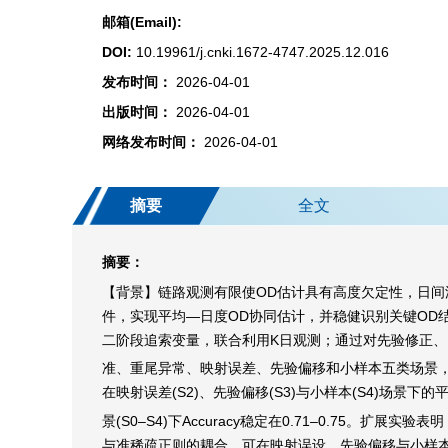
邮箱(Email):
DOI:
10.19961/j.cnki.1672-4747.2025.12.016
发布时间：
2026-04-01
出版时间：
2026-04-01
网络发布时间：
2026-04-01
摘要
全文
摘要：
【背景】链路观测有限使OD估计具有高度欠定性，日间
件，实现平均—日度OD协同估计，并稳健识别关键OD结
二阶段追索变量，联合利用K日观测；通过对先验修正、
准、重尾异常、映射误差、先验偏移和小样本五类场景，并与普
在映射误差(S2)、先验偏移(S3)与小样本(S4)场景下的平
景(S0–S4)下Accuracy稳定在0.71–0.7
与准稀疏正则的耦合，可在映射误设、先验偏移与小样本