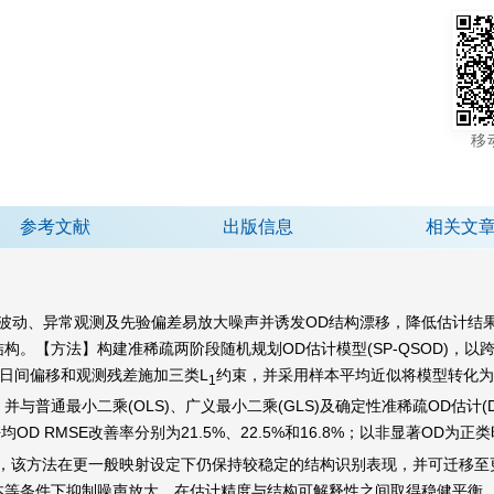
移
参考文献
出版信息
相关文
波动、异常观测及先验偏差易放大噪声并诱发OD结构漂移，降低估计结
构。【方法】构建准稀疏两阶段随机规划OD估计模型(SP-QSOD)，以
日间偏移和观测残差施加三类L
约束，并采用样本平均近似将模型转化为确定
1
通最小二乘(OLS)、广义最小二乘(GLS)及确定性准稀疏OD估计(D-
均OD RMSE改善率分别为21.5%、22.5%和16.8%；以非显著OD为正
5。扩展实验表明，该方法在更一般映射设定下仍保持较稳定的结构识别表现，并
等条件下抑制噪声放大，在估计精度与结构可解释性之间取得稳健平衡。