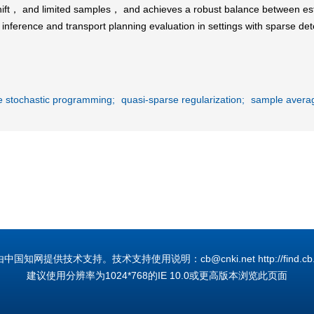
hift， and limited samples， and achieves a robust balance between estim
nference and transport planning evaluation in settings with sparse dete
e stochastic programming;
quasi-sparse regularization;
sample averag
国知网提供技术支持。技术支持使用说明：cb@cnki.net http://find.cb.cn
建议使用分辨率为1024*768的IE 10.0或更高版本浏览此页面