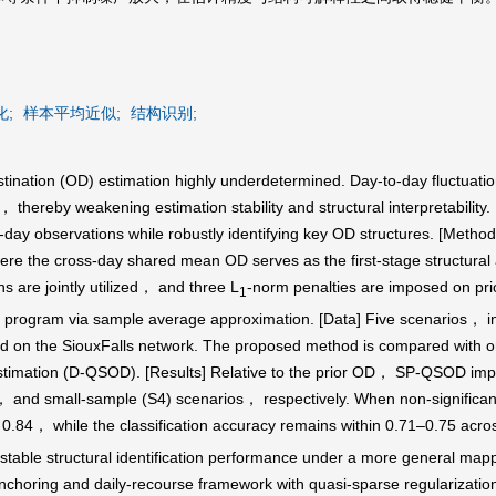
;
样本平均近似;
结构识别;
estination (OD) estimation highly underdetermined. Day-to-day fluct
， thereby weakening estimation stability and structural interpretability
day observations while robustly identifying key OD structures. [Metho
 the cross-day shared mean OD serves as the first-stage structural a
s are jointly utilized， and three L
-norm penalties are imposed on pri
1
near program via sample average approximation. [Data] Five scenarios
d on the SiouxFalls network. The proposed method is compared with o
estimation (D-QSOD). [Results] Relative to the prior OD， SP-QSO
 and small-sample (S4) scenarios， respectively. When non-significant
84， while the classification accuracy remains within 0.71–0.75 across
 stable structural identification performance under a more general map
anchoring and daily-recourse framework with quasi-sparse regularizat