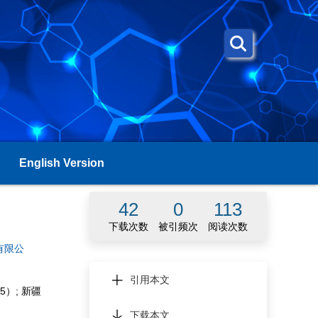
English Version
42
0
113
下载次数
被引频次
阅读次数
有限公
引用本文
5）; 新疆
下载本文