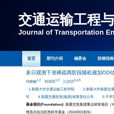
交通运输工程
Journal of Transportation E
首页
期刊介绍
编委会
投稿指南
多日观测下准稀疏两阶段随机规划OD
1,2
1,2
3,4,5
代晓敏
刘清亮
江沙沙
1.新疆大学交通运输工程学院
2.新疆大学新疆交
司
4.新疆交通投资(集团)有限责任公司
5.干
基金项目(Foundation):
新疆交投集团重点研发项目（XJJTZ
维吾尔自治区然科学基金（2024D01B26）