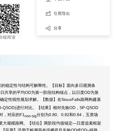
引用导出
分享
动端阅读
章
果的稳定性与结构可解释性。【目标】面向多日观测条
跨日共享的平均OD为第一阶段结构锚点，以日度OD为第
性线性规划求解。【数据】在SiouxFalls路网构建基
QSOD)进行对比。【结果】相对先验OD，SP-QSOD
类时，对应的F1
分别为0.80、0.82和0.84，五类场
non-sig
可迁移至更大规模路网。【结论】两阶段均值锚定—日度追索框架
【应用】适用于检测器布设稀疏且先验OD或OD–链路