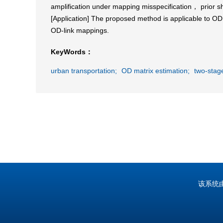
amplification under mapping misspecification， prior s
[Application] The proposed method is applicable to OD i
OD-link mappings.
KeyWords：
urban transportation;
OD matrix estimation;
two-stag
该系统由中