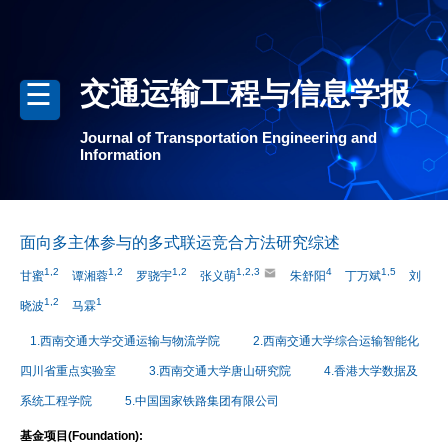
交通运输工程与信息学报
Journal of Transportation Engineering and
Information
面向多主体参与的多式联运竞合方法研究综述
1,2
1,2
1,2
1,2,3
4
1,5
甘蜜
谭湘蓉
罗骁宇
张义萌
朱舒阳
丁万斌
刘
1,2
1
晓波
马霖
1.西南交通大学交通运输与物流学院
2.西南交通大学综合运输智能化
四川省重点实验室
3.西南交通大学唐山研究院
4.香港大学数据及
系统工程学院
5.中国国家铁路集团有限公司
基金项目(Foundation):