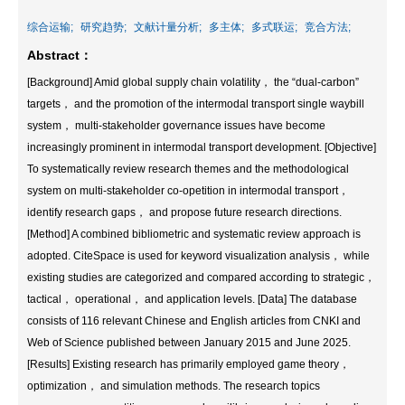
综合运输;
研究趋势;
文献计量分析;
多主体;
多式联运;
竞合方法;
Abstract：
[Background] Amid global supply chain volatility， the “dual-carbon”
targets， and the promotion of the intermodal transport single waybill
system， multi-stakeholder governance issues have become
increasingly prominent in intermodal transport development. [Objective]
To systematically review research themes and the methodological
system on multi-stakeholder co-opetition in intermodal transport，
identify research gaps， and propose future research directions.
[Method] A combined bibliometric and systematic review approach is
adopted. CiteSpace is used for keyword visualization analysis， while
existing studies are categorized and compared according to strategic，
tactical， operational， and application levels. [Data] The database
consists of 116 relevant Chinese and English articles from CNKI and
Web of Science published between January 2015 and June 2025.
[Results] Existing research has primarily employed game theory，
optimization， and simulation methods. The research topics