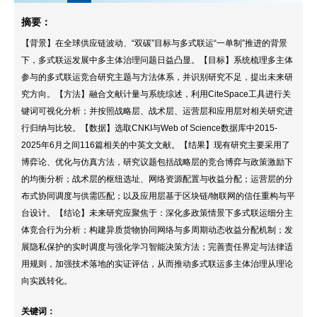
摘要：
【背景】在全球供应链波动、“双碳”目标与多式联运“一单制”推进的背景
下，多式联运发展中多主体治理问题日益凸显。【目标】系统梳理多主体
参与的多式联运竞合研究主题与方法体系，并识别研究不足，提出未来研
究方向。【方法】融合文献计量与系统综述，利用CiteSpace工具进行关
键词可视化分析；并按照战略层、战术层、运营层和应用层对相关研究进
行归纳与比较。【数据】选取CNKI与Web of Science数据库中2015-
2025年6月之间116篇相关的中英文文献。【结果】现有研究主要采用了
博弈论、优化与仿真方法，研究议题包括战略层的竞合博弈与政策激励下
的均衡分析；战术层的枢纽选址、网络资源配置与收益分配；运营层的分
布式协同调度与供需匹配；以及应用层基于区块链/物联网的信任重构与平
台设计。【结论】未来研究应聚焦于：深化多政策情景下多式联运细分主
体竞合行为分析；构建异质货物协同网络与多周期动态收益分配机制；发
展隐私保护的实时调度与强化学习智能决策方法；完善责任界定与法律适
用规则，加强技术落地的实证评估，从而推动多式联运多主体治理从理论
向实践转化。
关键词：