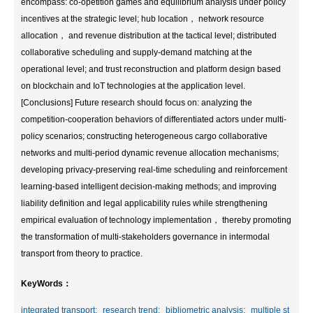
encompass: co-opetition games and equilibrium analysis under policy
incentives at the strategic level; hub location， network resource
allocation， and revenue distribution at the tactical level; distributed
collaborative scheduling and supply-demand matching at the
operational level; and trust reconstruction and platform design based
on blockchain and IoT technologies at the application level.
[Conclusions] Future research should focus on: analyzing the
competition-cooperation behaviors of differentiated actors under multi-
policy scenarios; constructing heterogeneous cargo collaborative
networks and multi-period dynamic revenue allocation mechanisms;
developing privacy-preserving real-time scheduling and reinforcement
learning-based intelligent decision-making methods; and improving
liability definition and legal applicability rules while strengthening
empirical evaluation of technology implementation， thereby promoting
the transformation of multi-stakeholders governance in intermodal
transport from theory to practice.
KeyWords：
integrated transport;
research trend;
bibliometric analysis;
multiple st