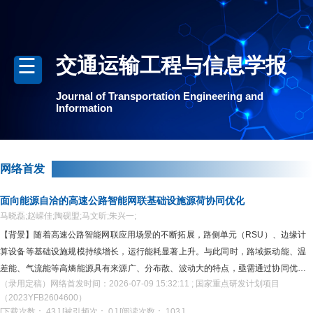
交通运输工程与信息学报
Journal of Transportation Engineering and
Information
网络首发
面向能源自洽的高速公路智能网联基础设施源荷协同优化
马晓磊;赵嵘佳;陶砚盟;马文昕;朱兴一;
【背景】随着高速公路智能网联应用场景的不断拓展，路侧单元（RSU）、边缘计
算设备等基础设施规模持续增长，运行能耗显著上升。与此同时，路域振动能、温
差能、气流能等高熵能源具有来源广、分布散、波动大的特点，亟需通过协同优化
（录用定稿）网络首发时间：2026-07-09 15:32:11 ; 国家重点研发计划项目
提升其利用效率。【目标】提出一种面向高速公路智能网联基础设施的源荷协同优
（2023YFB2604600）
化方法，以提升系统能源自洽能力。【方法】需求侧结合车辆泊松到达与聚类行驶
[下载次数： 43 ]
[被引频次： 0 ]
[阅读次数： 103 ]