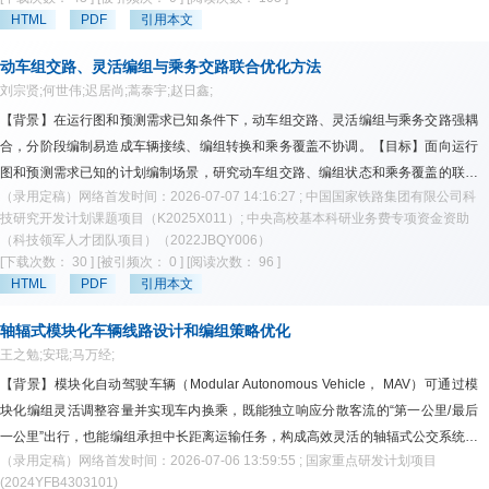
特征，构建RSU部署与动态功率控制模型。供给侧则建立多源高熵能源捕获装置双
HTML
PDF
引用本文
目标部署模型，以能源自给率最大化和系统总成本最小化为优化目标，刻画负荷需
求与能源出力之间的时空耦合关系。【数据】以成南高速既有智能网联示范路段和
动车组交路、灵活编组与乘务交路联合优化方法
新建高坪段为案例，结合交通流、车辆运行速度、气象条件、道路结构和能源捕获
刘宗贤;何世伟;迟居尚;蒿泰宇;赵日鑫;
装置输出数据，对所提模型进行验证。【结果】既有场景下，动态调节RSU通信范
【背景】在运行图和预测需求已知条件下，动车组交路、灵活编组与乘务交路强耦
围可实现26.2%的能耗节省，系统能源自给率达75.6%。新建场景下，协同优化
合，分阶段编制易造成车辆接续、编组转换和乘务覆盖不协调。【目标】面向运行
RSU布设间距与通信范围可节能29.5%，能源自给率达71.7%。敏感性分析确定在
图和预测需求已知的计划编制场景，研究动车组交路、编组状态和乘务覆盖的联合
购电电价合理波动范围内，系统能源自给率仍可维持在60%以上。结果表明，交通
（录用定稿）网络首发时间：2026-07-07 14:16:27 ; 中国国家铁路集团有限公司科
优化问题。模型同时考虑短编、重联和长编状态转换，以及换编能力、库存容量和
流驱动的RSU动态功率控制可有效降低运行能耗，多源高熵能源协同部署可进一步
技研究开发计划课题项目（K2025X011）; 中央高校基本科研业务费专项资金资助
乘务覆盖约束。【方法】构建含短编、重联和长编状态的车次时空状态网络，建立
（科技领军人才团队项目）（2022JBQY006）
提升路域能源自给能力。【应用】研究结果可为高速公路智能网联设备的节能降耗
耦合编组选择、车辆状态弧流、换编能力、时变库存和乘务候选列选择的双目标0-1
[下载次数： 30 ]
[被引频次： 0 ]
[阅读次数： 96 ]
与本地供能协同优化提供决策参考，并为可再生能源时空分布不均条件下交通基础
混合整数规划模型，并采用Gurobi ε-约束法与FS-NSGA-Ⅱ-MEA算法求解。【结
HTML
PDF
引用本文
设施的多源协同供能与低碳运行提供理论依据和技术支撑。
果】中等规模算例中，Gurobi构造基准非支配前沿；重复运行表明，FS-NSGA-Ⅱ-
MEA较普通NSGA-Ⅱ可行解获取更稳定。大规模算例中，算法获得满足关键约束的
轴辐式模块化车辆线路设计和编组策略优化
王之勉;安琨;马万经;
可行近似解集。【结论】在确定性需求条件下，所建模型能够同时描述动车组交
路、编组状态转换和乘务覆盖之间的关联关系，所设计算法可用于较大规模算例的
【背景】模块化自动驾驶车辆（Modular Autonomous Vehicle， MAV）可通过模
可行方案搜索。
块化编组灵活调整容量并实现车内换乘，既能独立响应分散客流的“第一公里/最后
一公里”出行，也能编组承担中长距离运输任务，构成高效灵活的轴辐式公交系统。
（录用定稿）网络首发时间：2026-07-06 13:59:55 ; 国家重点研发计划项目
【目标】为缓解传统地面公交供需动态匹配难、服务效率低等问题，提出一种基于
(2024YFB4303101)