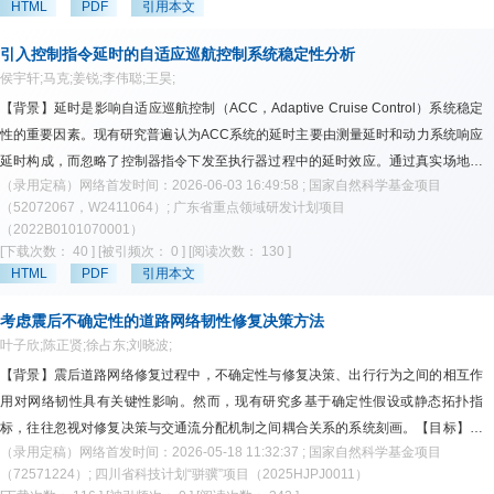
HTML
PDF
引用本文
特征。【应用】未来研究应进一步打通潜在用户识别、转化干预设计、真实转化效
航班调控优先序分层机制；以航班在航路点的预计到达时刻为决策变量，建立综合
果评估和动态优化之间的链条，重点关注可转化对象分层、差异化内容表达、分场
考虑拥堵成本、延误成本和油耗成本的多目标优化模型，并结合滚动时域与模拟退
引入控制指令延时的自适应巡航控制系统稳定性分析
景转化、价格与非价格干预、因果评估和生命周期管理，以支撑定制公交由潜在需
火策略形成调控优先序分层滚动时域模拟退火算法（Control Priority Stratified
侯宇轩;马克;姜锐;李伟聪;王昊;
求识别走向真实客流形成和持续运营。
Rolling Horizon-Simulated Annealing，CPSRH-SA）求解框架。【数据】实例验
【背景】延时是影响自适应巡航控制（ACC，Adaptive Cruise Control）系统稳定
证采用中南地区空域典型繁忙时段历史雷达航迹数据构建运行场景与优化输入，选
性的重要因素。现有研究普遍认为ACC系统的延时主要由测量延时和动力系统响应
取样本时间范围为2023年5月1日至7日。【结果】在全天运行场景下，全部航班的
延时构成，而忽略了控制器指令下发至执行器过程中的延时效应。通过真实场地跟
平均拥堵态势评估值由0.0877降至0.0802，降幅约为8.6%，平均延误增加84.35
（录用定稿）网络首发时间：2026-06-03 16:49:58 ; 国家自然科学基金项目
驰实验数据辨识发现，除上述两类延时外，ACC系统中还显著存在一种“控制指令延
s，平均燃油消耗增幅约为0.04%。进一步分析表明，高调控优先序航班的平均拥堵
（52072067，W2411064）; 广东省重点领域研发计划项目
时”。【方法】为探究该延时对系统动态特性的影响，本文在现有ACC跟驰模型中引
（2022B0101070001）
态势评估值由0.0921降至0.0612，降幅达到33.6%，且高拥堵区域明显收缩，说明
入控制指令延时项，运用系统传递函数分析法推导了误差传播机制，得到了ACC车
[下载次数： 40 ]
[被引频次： 0 ]
[阅读次数： 130 ]
所提方法的缓解收益主要体现在对关键传播相关航班和关键拥堵区域的优先干预。
队的队列稳定性判定条件与理论稳定域。【结果】进一步地，通过数值仿真实验，
HTML
PDF
引用本文
【结论】所提方法能够将航路拥堵传播结构异质性转化为差异化调控依据，在较小
验证了理论边界的准确性，并深入剖析了控制指令延时对车辆队列稳定性的具体影
平均延误和燃油代价下优先缓解关键传播相关航班及局部高拥堵区域，为将拥堵传
响。【结论】理论与仿真结果一致表明：控制指令延时的引入会显著缩减系统的整
考虑震后不确定性的道路网络韧性修复决策方法
播结构信息嵌入航路拥堵缓解决策提供了方法支撑。
叶子欣;陈正贤;徐占东;刘晓波;
体稳定域，但不会改变Ⅰ类不稳定域的边界；值得注意的是，当位置误差增益系数趋
于极小值，且速度误差增益系数取值为期望车头时距的倒数时，系统存在一个不受
【背景】震后道路网络修复过程中，不确定性与修复决策、出行行为之间的相互作
控制指令延时影响的绝对稳定参数点。【应用】本研究为实际自动驾驶ACC系统的
用对网络韧性具有关键性影响。然而，现有研究多基于确定性假设或静态拓扑指
参数标定与安全控制提供了重要的理论依据。
标，往往忽视对修复决策与交通流分配机制之间耦合关系的系统刻画。【目标】本
（录用定稿）网络首发时间：2026-05-18 11:32:37 ; 国家自然科学基金项目
文旨在构建一个能够同时刻画震后不确定性与出行者路径选择行为响应的优化框
（72571224）; 四川省科技计划“骈骥”项目（2025HJPJ0011）
架。同时，为了提升震后道路网络修复策略的有效性，本文建立考虑损伤状态和修