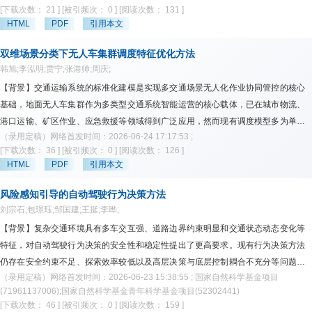
MAV的轴辐式公交系统设计方法，实现干线线路规划、换乘枢纽选址、干线编组与
[下载次数： 21 ]
[被引频次： 0 ]
[阅读次数： 131 ]
客流分配策略的协同优化。【方法】构建两阶段规划框架：第一阶段基于客流空间
HTML
PDF
引用本文
分布优化干线站点选址与线路规划，采用拉格朗日松弛算法高效求解；第二阶段结
合客流时间分布优化MAV在干线走廊的运营编组策略。【数据】基于上海市杨浦区
双维场景分类下无人车集群调度特征优化方法
路网的出租车订单数据进行数值实验。【结果】所提出的拉格朗日松弛算法将第一
韩旭;李泓明;贾宁;张港帅;周庆;
阶段模型计算时长缩短约70%，且目标值与最优值的偏差控制在1%以内；规划所
【背景】交通运输系统的标准化建模是实现多交通场景无人化作业协同管控的核心
得公交线路与客流需求分布高度匹配，超过80%的订单通过合乘模式完成，显著降
基础，地面无人车集群作为多类型交通系统智能运营的核心载体，已在城市物流、
低了运营成本并提升了运输效率。【应用】通过降低站点与编组运行成本，有望进
港口运输、矿区作业、应急救援等领域得到广泛应用，然而现有调度模型多为单一
一步提升服务效果，可推广至不同城市规模与路网结构，为城市公交系统升级改造
（录用定稿）网络首发时间：2026-06-24 17:17:53 ;
场景定制，特征提取依赖人工经验，导致跨场景复用难、建模成本高。【目标】针
提供新思路。
[下载次数： 36 ]
[被引频次： 0 ]
[阅读次数： 126 ]
对上述问题，提出一种双维场景分类下的无人车集群调度特征优化方法，旨在通过
HTML
PDF
引用本文
标准化场景划分、特征量化映射与自动化降维，解决传统调度建模的短板。【方
法】首先，以“环境结构化程度”和“系统动态不确定性”为两个核心维度构建双维场景
风险感知引导的自动驾驶行为决策方法
坐标系，前者表征交通系统空间约束的确定性，后者表征外部扰动的随机性，二者
刘宗石;包璟珏;邹国建;王挺;李晔;
相互正交，可将复杂多样的现实作业环境标准化为八类典型交通系统场景；其次，
【背景】复杂交通环境具有多车交互强、道路边界约束明显和交通状态动态变化等
梳理并量化包含任务需求、环境约束、交通管制与低碳约束三个维度的初始特征
特征，对自动驾驶行为决策的安全性和稳定性提出了更高要求。现有行为决策方法
池，建立交通系统物理约束与调度特征之间的标准化映射机制；最后，设计融合
仍存在安全约束不足、探索效率较低以及高层决策与底层控制耦合不充分等问题，
ReliefF快速初筛与随机森林递归细筛的两阶段特征选择算法，以综合调度成本为监
（录用定稿）网络首发时间：2026-06-23 15:38:55 ; 国家自然科学基金项目
影响决策策略的安全性、稳定性和可执行性。【目标】提升自动驾驶车辆在复杂交
督标签实现自动化降维，实验结果表明，该方法能精准识别不同交通系统的核心变
(71961137006);国家自然科学基金青年科学基金项目(52302441)
通场景中的安全决策能力、策略学习效率和轨迹执行稳定性，使决策策略能够在满
量，显著压缩特征维度，与传统全特征建模相比，不仅显著提升了系统任务按时完
[下载次数： 46 ]
[被引频次： 0 ]
[阅读次数： 159 ]