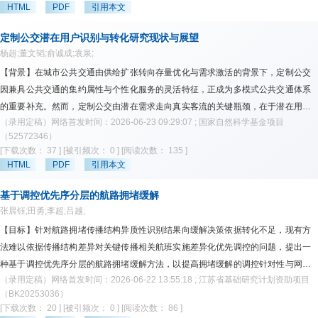
足实时性要求的同时兼顾行驶安全与控制平顺。【方法】提出一种风险感知引导的
HTML
PDF
引用本文
成率与单位交通运营效率，同时有效抑制了无效交通扰动。【结论】提出的双维场
自动驾驶行为决策方法，将行为决策建模为受约束马尔可夫决策过程，结合深度强
景分类下的无人车集群调度特征优化方法，克服了传统调度模型的单场景局限与人
化学习、模型预测控制与风险势场知识，构建基于理想预测轨迹和安全预测轨迹偏
定制公交潜在用户识别与转化研究现状与展望
工特征依赖瓶颈，为异质交通场景下无人车集群的自适应调度提供了标准化的降维
差反馈的策略约束机制，并设计概率干预机制修正训练早期的高风险动作。【结
杨超;董文韬;俞诚成;袁泉;
建模方案。【应用】可广泛适配城市物流、港口运输、矿区作业、应急救援等多类
果】在高速巡航、匝道汇入和环岛场景的实验结果表明，相较于各类基线算法，该
【背景】在城市公共交通由供给扩张转向存量优化与需求激活的背景下，定制公交
实际交通场景，为地面无人车集群的标准化建模、智能调度与协同管控落地提供技
方法具有更高的任务成功率、更稳定的速度控制能力和毫秒级单步计算时间，表现
因兼具公共交通的集约属性与个性化服务的灵活特征，正成为多模式公共交通体系
术支撑。
出更好的安全性和实时性。【结论】风险感知引导、轨迹偏差反馈与概率干预机制
的重要补充。然而，定制公交由潜在需求走向真实客流的关键瓶颈，在于潜在用户
能够形成有效协同，使底层安全校正信息反向约束高层策略学习，从而提升自动驾
（录用定稿）网络首发时间：2026-06-23 09:29:07 ; 国家自然科学基金项目
转化机制薄弱。【目标】围绕定制公交由潜在需求识别走向真实客流形成过程中的
驶行为决策的安全性、行驶稳定性和策略泛化能力。
（52572346）
关键断点，本文系统梳理定制公交潜在用户识别与转化相关研究进展，重点回答三
[下载次数： 37 ]
[被引频次： 0 ]
[阅读次数： 135 ]
个问题：现有研究如何识别具有服务适配性的潜在需求与潜在用户，识别结果为何
HTML
PDF
引用本文
尚不足以解释真实采纳行为，以及应如何从转化对象、转化渠道、转化机制、转化
干预强度和转化内容等方面构建潜在用户转化分析框架。【数据】Web of Science
基于调控优先序分层的航路拥堵缓解
及中国知网近十年来定制公交、需求响应交通、公共交通用户参与及数字化沟通等
张晨钰;田勇;李超;吕越;
中英文相关研究。【结论】现有定制公交研究在潜在需求识别、候选线路生成和出
【目标】针对航路拥堵传播结构异质性识别结果向缓解决策依据转化不足，现有方
行方式选择建模方面积累较多，相关方法包括智能卡与轨迹数据挖掘、手机信令识
法难以依据传播结构差异对关键传播相关航班实施差异化优先调控的问题，提出一
别、空间聚类、RP/SP调查、离散选择模型和偏好异质性分析等；但这些研究更多
种基于调控优先序分层的航路拥堵缓解方法，以提高拥堵缓解的调控针对性与网络
回答“哪些需求具有服务可能性”和“哪些用户可能具有使用意愿”，尚未充分回答识别
（录用定稿）网络首发时间：2026-06-22 13:55:18 ; 江苏省基础研究计划资助项目
级缓解效率。【背景】现有研究在拥堵识别与传播机理分析方面已取得较多成果，
出的潜在用户如何被转化、如何理解定制公交服务价值、在何种条件下产生试用与
（BK20253036）
但传播结构信息向缓解决策依据的进一步转化仍缺乏系统方法支撑。【方法】沿用
[下载次数： 20 ]
[被引频次： 0 ]
[阅读次数： 86 ]
持续使用行为。由此，现有研究整体呈现“识别研究较充分、转化研究相对薄弱”的
前序研究输出的活动航段传播结构结果，以航班路径所覆盖航段的传播优先度构建